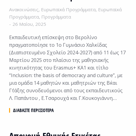
Ανακοινώσεις
,
Ευρωπαϊκά Προγράμματα
,
Ευρωπαϊκά
Προγράμματα
,
Προγράμματα
26 Μαΐου, 2025
Εκπαιδευτική επίσκεψη στο Βερολίνο
πραγματοποίησε το 1ο Γυμνάσιο Χαλκίδας
(Διαπιστευμένο Σχολείο 2024-2027) από 11 έως 17
Μαρτίου 2025 στο πλαίσιο της μαθησιακής
κινητικότητας του Erasmus+ KA1 και τίτλο
“Inclusion: the basis of democracy and culture”, με
μια ομάδα 14 μαθητών και μαθητριών της Β΄και
Γ΄τάξης συνοδευόμενοι από τους εκπαιδευτικούς
Λ. Παπάντου , Ε.Τσαρουχά και Γ.Κουκογιάννη.…
ΔΙΑΒΆΣΤΕ ΠΕΡΙΣΣΌΤΕΡΑ
Απονομή Εθνικής Ετικέτας