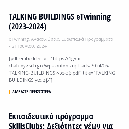
ΤALKING BUILDINGS eTwinning
(2023-2024)
eTwinning
,
Ανακοινώσεις
,
Ευρωπαϊκά Προγράμματα
21 Ιουνίου, 2024
[pdf-embedder url=”https://1gym-
chalk.eyv.sch.gr//wp-content/uploads/2024/06/
ΤALKING-BUILDINGS-για-φβ.pdf” title=”ΤALKING
BUILDINGS για φβ”]
ΔΙΑΒΆΣΤΕ ΠΕΡΙΣΣΌΤΕΡΑ
Εκπαιδευτικό πρόγραμμα
SkillsClubs: Δεξιότητες νέων για