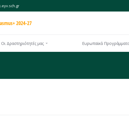
.eyv.sch.gr
rasmus+ 2024-27
Οι Δραστηριότητές μας
Ευρωπαϊκά Προγράμματ
re: