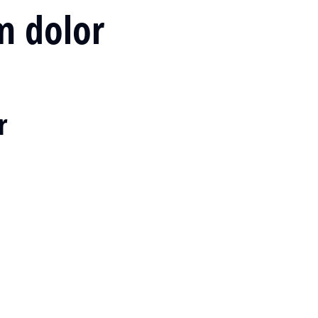
m dolor
r