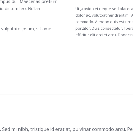
tempus dui. Maecenas pretium
d dictum leo. Nullam
Ut gravida et neque sed placera
dolor ac, volutpat hendrerit mi
commodo. Aenean quis est urna. 
t vulputate ipsum, sit amet
porttitor. Duis consectetur, libe
efficitur elit orci et arcu. Donec n
 Sed mi nibh, tristique id erat at, pulvinar commodo arcu.