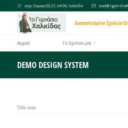
Δημ. Σαμαρτζή 27, 34100, Χαλκίδα
mail@1gym-chalk
Διαπιστευμένο Σχολείο E
Αρχική
Το Σχολείο μας
DEMO DESIGN SYSTEM
You are he
Title sizes