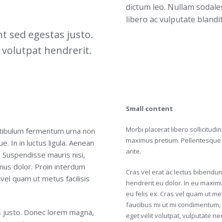
dictum leo. Nullam sodales
libero ac vulputate blandit
t sed egestas justo.
 volutpat hendrerit.
Small content
Morbi placerat libero sollicitu
Vestibulum fermentum urna non
maximus pretium. Pellentesque e
 In in luctus ligula. Aenean
ante.
 Suspendisse mauris nisi,
mus dolor. Proin interdum
Cras vel erat ac lectus bibendu
 vel quam ut metus facilisis
hendrerit eu dolor. In eu maximu
eu felis ex. Cras vel quam ut me
faucibus mi ut mi condimentum, 
s justo. Donec lorem magna,
eget velit volutpat, vulputate ne