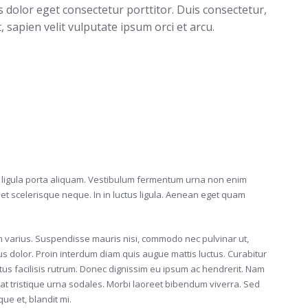
 dolor eget consectetur porttitor. Duis consectetur,
, sapien velit vulputate ipsum orci et arcu.
din ligula porta aliquam. Vestibulum fermentum urna non enim
t scelerisque neque. In in luctus ligula. Aenean eget quam
m varius. Suspendisse mauris nisi, commodo nec pulvinar ut,
s dolor. Proin interdum diam quis augue mattis luctus. Curabitur
tus facilisis rutrum. Donec dignissim eu ipsum ac hendrerit. Nam
at tristique urna sodales. Morbi laoreet bibendum viverra. Sed
que et, blandit mi.