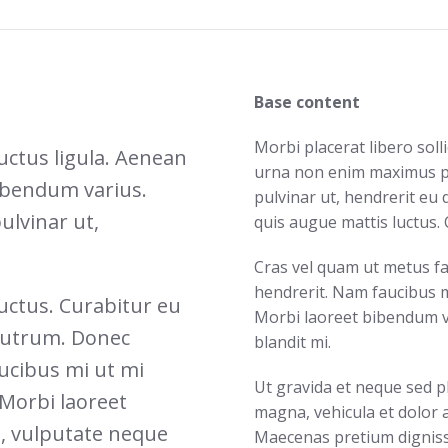
Base content
Morbi placerat libero sol
luctus ligula. Aenean
urna non enim maximus p
bibendum varius.
pulvinar ut, hendrerit eu
lvinar ut,
quis augue mattis luctus. 
Cras vel quam ut metus fa
hendrerit. Nam faucibus m
uctus. Curabitur eu
Morbi laoreet bibendum vi
s rutrum. Donec
blandit mi.
ucibus mi ut mi
Ut gravida et neque sed p
 Morbi laoreet
magna, vehicula et dolor 
t, vulputate neque
Maecenas pretium digniss