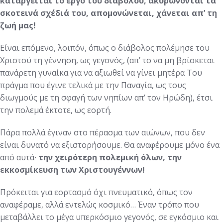
καταργείται το έργο το
υ διαβόλου, ακυρώνονται τα
σκοτεινά σχέδιά του, απομονώνεται, χάνεται απ’ τη
ζ
ωή μας!
Είναι επόμενο, λοιπόν, όπως ο διάβολος πολέμησε του
Χριστού τη γέννηση, ως γεγονός, (απ’ το να μη βρίσκεται
πανάρετη γυναίκα για να αξιωθεί να γίνει μητέρα Του
πράγμα που έγινε τελικά με την Παναγία, ως τους
διωγμούς με τη σφαγή των νηπίων απ’ τον Ηρώδη), έτσι
την πολεμά έκτοτε, ως εορτή.
Πάρα πολλά έγιναν στο πέρασμα των αιώνων, που δεν
είναι δυνατό να εξιστορήσουμε. Θα αναφέρουμε μόνο ένα
από αυτά∙
την χειρότερη πολεμική όλων, την
εκκοσμίκευση των Χριστουγέννων!
Πρόκειται για εορτασμό όχι πνευματικό, όπως τον
αναφέραμε, αλλά εντελώς κοσμικό… Έναν τρόπο που
μεταβάλλει το μέγα υπερκόσμιο γεγονός, σε εγκόσμιο και