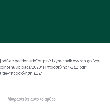
[pdf-embedder url=”https://1gym-chalk.eyv.sch.gr//wp-
content/uploads/2023/11/προσκληση-ΣΣΖ.pdf”
title=”προσκληση ΣΣΖ”]
Μοιραστείτε αυτό το άρθρο