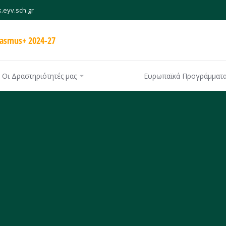
.eyv.sch.gr
rasmus+ 2024-27
Οι Δραστηριότητές μας
Ευρωπαϊκά Προγράμματ