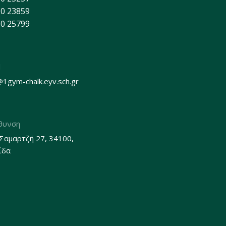
0 23859
0 25799
l
@1gym-chalk.eyv.sch.gr
θυνση
 Σαμαρτζή 27, 34100,
ίδα