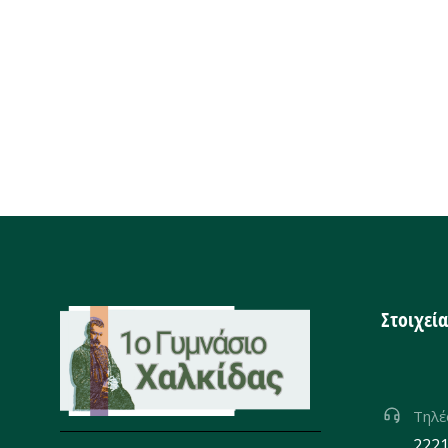
Στοιχεί
Τηλ
2221