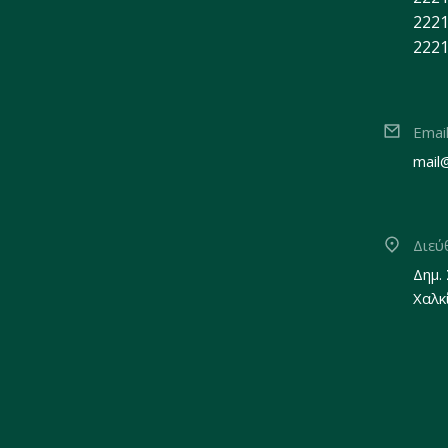
2221
2221
Emai
mail
Διεύ
Δημ.
Χαλκ