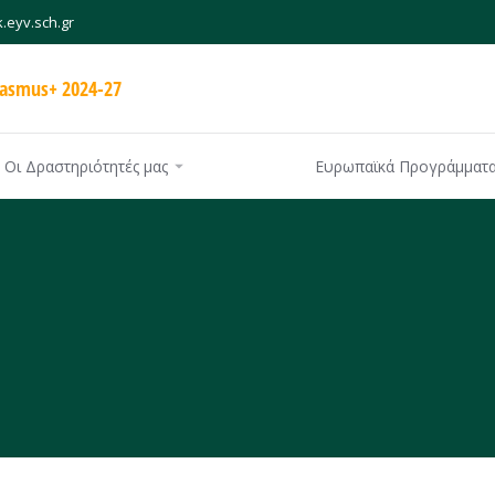
.eyv.sch.gr
rasmus+ 2024-27
Οι Δραστηριότητές μας
Ευρωπαϊκά Προγράμματ