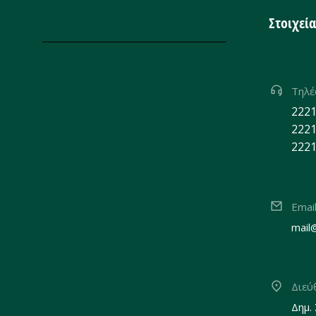
Στοιχεί
Τηλ
2221
2221
2221
Emai
mail
Διεύ
Δημ.