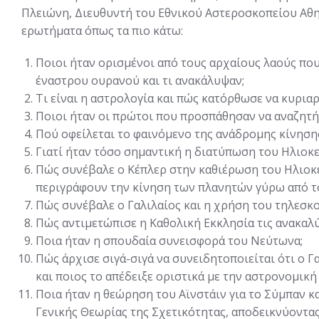
Πλειώνη, Διευθυντή του Εθνικού Αστεροσκοπείου Αθη
ερωτήματα όπως τα πιο κάτω:
Ποιοι ήταν ορισμένοι από τους αρχαίους λαούς πο
έναστρου ουρανού και τι ανακάλυψαν;
Τι είναι η αστρολογία και πώς κατόρθωσε να κυριαρ
Ποιοι ήταν οι πρώτοι που προσπάθησαν να αναζητήσ
Πού οφείλεται το φαινόμενο της ανάδρομης κίνησης
Γιατί ήταν τόσο σημαντική η διατύπωση του Ηλιοκ
Πώς συνέβαλε ο Κέπλερ στην καθιέρωση του Ηλιοκεν
περιγράφουν την κίνηση των πλανητών γύρω από τ
Πώς συνέβαλε ο Γαλιλαίος και η χρήση του τηλεσκ
Πώς αντιμετώπισε η Καθολική Εκκλησία τις ανακαλύ
Ποια ήταν η σπουδαία συνεισφορά του Νεύτωνα;
Πώς άρχισε σιγά-σιγά να συνειδητοποιείται ότι ο Γ
και ποιος το απέδειξε οριστικά με την αστρονομικ
Ποια ήταν η θεώρηση του Αϊνστάιν για το Σύμπαν κ
Γενικής Θεωρίας της Σχετικότητας, αποδεικνύοντας 