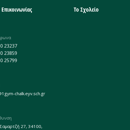
α Επικοινωνίας
Το Σχολείο
έφωνα
0 23237
0 23859
0 25799
l
@1gym-chalk.eyv.sch.gr
θυνση
 Σαμαρτζή 27, 34100,