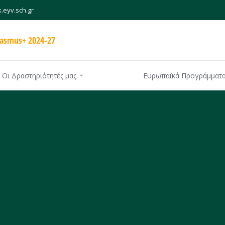
.eyv.sch.gr
rasmus+ 2024-27
Οι Δραστηριότητές μας
Ευρωπαϊκά Προγράμματ