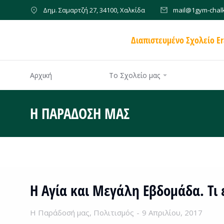
Δημ. Σαμαρτζή 27, 34100, Χαλκίδα
mail@1gym-chalk
Διαπιστευμένο Σχολείο E
Αρχική
Το Σχολείο μας
Η ΠΑΡΆΔΟΣΉ ΜΑΣ
Η Αγία και Μεγάλη Εβδομάδα. Τι
Η Παράδοσή μας
,
Πολιτισμός
9 Απριλίου, 2017