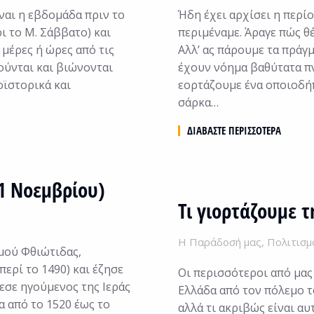
ναι η εβδομάδα πριν το
Ήδη έχει αρχίσει η περί
ι το Μ. Σάββατο) και
περιμέναμε. Άραγε πώς θ
 μέρες ή ώρες από τις
Αλλ’ ας πάρουμε τα πράγ
ούνται και βιώνονται
έχουν νόημα βαθύτατα πνε
οϊστορικά και
εορτάζουμε ένα οποιοδήπ
σάρκα…
ΔΙΑΒΆΣΤΕ ΠΕΡΙΣΣΌΤΕΡΑ
(1 Νοεμβρίου)
Τι γιορτάζουμε 
Η Παράδοσή μας
,
Πολιτισμ
μού Φθιώτιδας,
περί το 1490) και έζησε
Οι περισσότεροι από μας
εσε ηγούμενος της Ιεράς
Ελλάδα από τον πόλεμο το
 από το 1520 έως το
αλλά τι ακριβώς είναι α