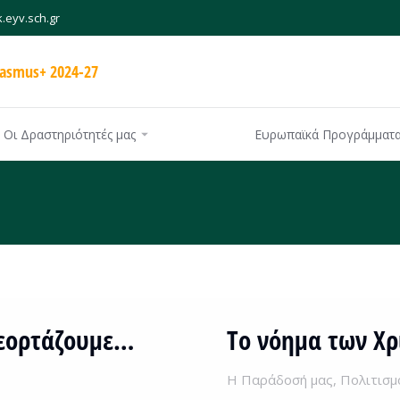
.eyv.sch.gr
rasmus+ 2024-27
Οι Δραστηριότητές μας
Ευρωπαϊκά Προγράμματ
 εορτάζουμε…
Τo νόημα των Χ
Η Παράδοσή μας
,
Πολιτισμ