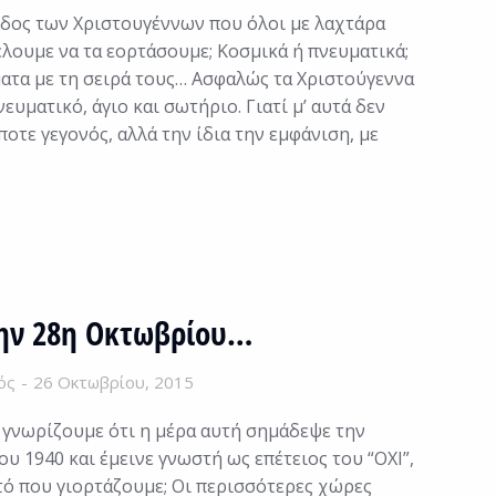
οδος των Χριστουγέννων που όλοι με λαχτάρα
έλουμε να τα εορτάσουμε; Κοσμικά ή πνευματικά;
ματα με τη σειρά τους… Ασφαλώς τα Χριστούγεννα
υματικό, άγιο και σωτήριο. Γιατί μ’ αυτά δεν
οτε γεγονός, αλλά την ίδια την εμφάνιση, με
την 28η Οκτωβρίου…
ός
26 Οκτωβρίου, 2015
 γνωρίζουμε ότι η μέρα αυτή σημάδεψε την
υ 1940 και έμεινε γνωστή ως επέτειος του “ΟΧΙ”,
υτό που γιορτάζουμε; Οι περισσότερες χώρες