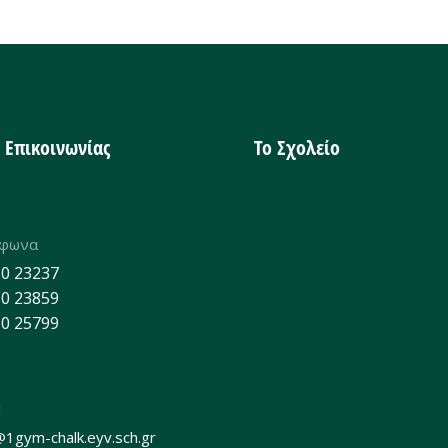
α Επικοινωνίας
Το Σχολείο
έφωνα
0 23237
0 23859
0 25799
l
@1gym-chalk.eyv.sch.gr