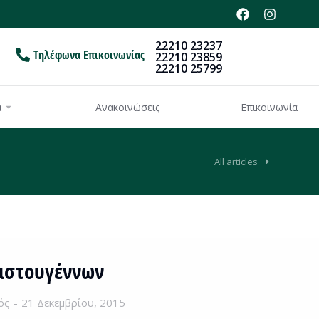
22210 23237
Τηλέφωνα Επικοινωνίας
22210 23859
22210 25799
α
Ανακοινώσεις
Επικοινωνία
All articles
ριστουγέννων
ός
21 Δεκεμβρίου, 2015