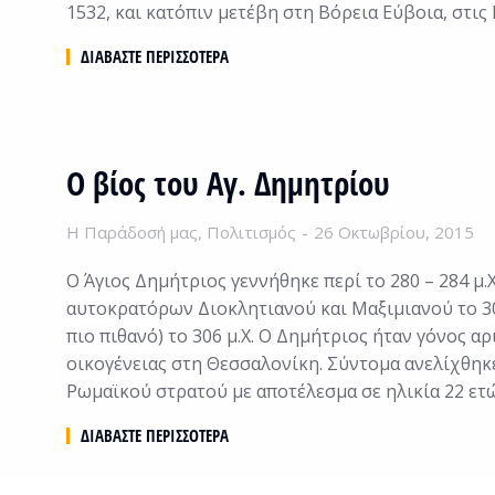
1532, και κατόπιν μετέβη στη Βόρεια Εύβοια, στι
ΔΙΑΒΆΣΤΕ ΠΕΡΙΣΣΌΤΕΡΑ
Ο βίος του Αγ. Δημητρίου
Η Παράδοσή μας
,
Πολιτισμός
26 Οκτωβρίου, 2015
Ο Άγιος Δημήτριος γεννήθηκε περί το 280 – 284 μ.
αυτοκρατόρων Διοκλητιανού και Μαξιμιανού το 303 μ
πιο πιθανό) το 306 μ.Χ. Ο Δημήτριος ήταν γόνος α
οικογένειας στη Θεσσαλονίκη. Σύντομα ανελίχθηκε
Ρωμαϊκού στρατού με αποτέλεσμα σε ηλικία 22 ετ
ΔΙΑΒΆΣΤΕ ΠΕΡΙΣΣΌΤΕΡΑ