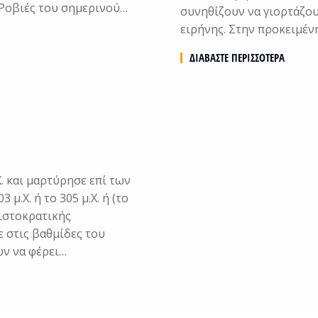
ς Ροβιές του σημερινού…
συνηθίζουν να γιορτάζου
ειρήνης. Στην προκειμέν
ΔΙΑΒΆΣΤΕ ΠΕΡΙΣΣΌΤΕΡΑ
Χ. και μαρτύρησε επί των
.Χ. ή το 305 μ.Χ. ή (το
ριστοκρατικής
 στις βαθμίδες του
ών να φέρει…