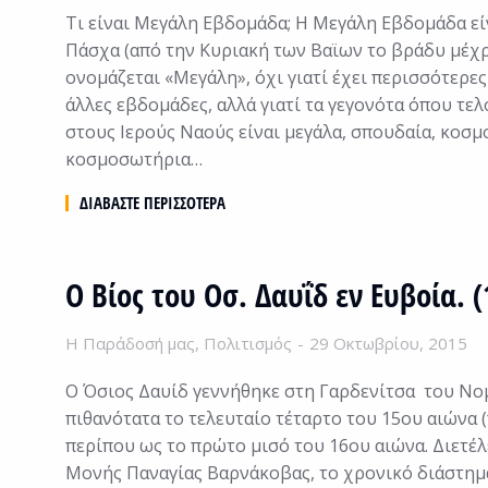
Τι είναι Μεγάλη Εβδομάδα; Η Μεγάλη Εβδομάδα εί
Πάσχα (από την Κυριακή των Βαϊων το βράδυ μέχρ
ονομάζεται «Μεγάλη», όχι γιατί έχει περισσότερες
άλλες εβδομάδες, αλλά γιατί τα γεγονότα όπου τελ
στους Ιερούς Ναούς είναι μεγάλα, σπουδαία, κοσμ
κοσμοσωτήρια…
ΔΙΑΒΆΣΤΕ ΠΕΡΙΣΣΌΤΕΡΑ
Ο Βίος του Οσ. Δαυΐδ εν Ευβοία. 
Η Παράδοσή μας
,
Πολιτισμός
29 Οκτωβρίου, 2015
Ο Όσιος Δαυίδ γεννήθηκε στη Γαρδενίτσα του Νο
πιθανότατα το τελευταίο τέταρτο του 15ου αιώνα (
περίπου ως το πρώτο μισό του 16ου αιώνα. Διετέλ
Μονής Παναγίας Βαρνάκοβας, το χρονικό διάστημα