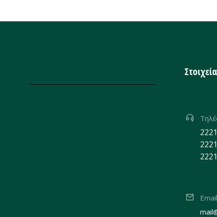
Στοιχεί
Τηλ
2221
2221
2221
Emai
mail