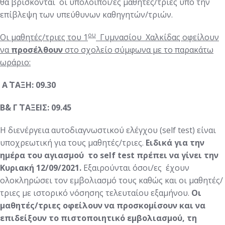
θα βρίσκονται οι υπόλοιποι/ες μαθητές/τριες υπό την
επίβλεψη των υπεύθυνων καθηγητών/τριών.
ου
Οι μαθητές/τριες του 1
Γυμνασίου Χαλκίδας οφείλουν
να
προσέλθουν
στο σχολείο σύμφωνα με το παρακάτω
ωράριο:
Α΄ ΤΑΞΗ: 09.30
Β΄& Γ΄ ΤΑΞΕΙΣ: 09.45
Η διενέργεια αυτοδιαγνωστικού ελέγχου (self test) είναι
υποχρεωτική για τους μαθητές/τριες.
Ειδικά για την
ημέρα του αγιασμού το self test πρέπει να γίνει την
Κυριακή 12/09/2021.
Εξαιρούνται όσοι/ες έχουν
ολοκληρώσει τον εμβολιασμό τους καθώς και οι μαθητές/
τριες με ιστορικό νόσησης τελευταίου εξαμήνου.
Οι
μαθητές/τριες οφείλουν να προσκομίσουν και να
επιδείξουν το πιστοποιητικό εμβολιασμού, τη